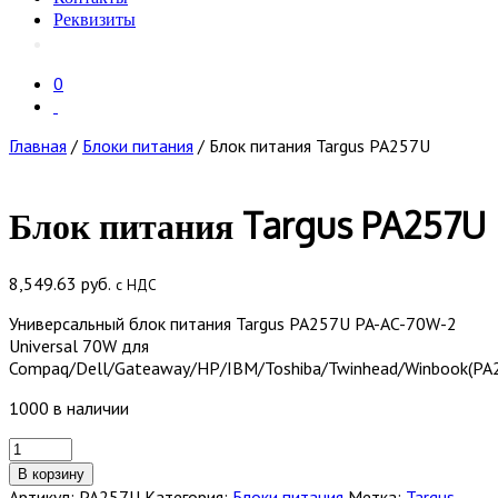
Реквизиты
0
Главная
/
Блоки питания
/ Блок питания Targus PA257U
Блок питания Targus PA257U
8,549.63
руб.
с НДС
Универсальный блок питания Targus PA257U PA-AC-70W-2
Universal 70W для
Compaq/Dell/Gateaway/HP/IBM/Toshiba/Twinhead/Winbook(PA
1000 в наличии
Количество
товара
В корзину
Блок
Артикул:
PA257U
Категория:
Блоки питания
Метка:
Targus