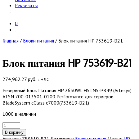
Реквизиты
0
Главная
/
Блоки питания
/ Блок питания HP 753619-B21
Блок питания HP 753619-B21
274,962.27
руб.
с НДС
Резервный Блок Питания HP 2650Wt HSTNS-PR49 (Artesyn)
ATSN 700-013501-0100 Performance для серверов
BladeSystem cClass c7000(753619-B21)
1000 в наличии
Количество
товара
В корзину
Блок
Артикул:
753619-B21
Категория:
Блоки питания
Метка:
HP