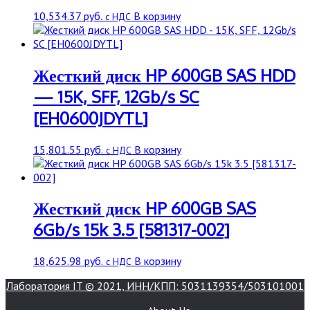
10,534.37
руб.
В корзину
с НДС
Жесткий диск HP 600GB SAS HDD
— 15K, SFF, 12Gb/s SC
[EH0600JDYTL]
15,801.55
руб.
В корзину
с НДС
Жесткий диск HP 600GB SAS
6Gb/s 15k 3.5 [581317-002]
18,625.98
руб.
В корзину
с НДС
Лаборатория IT © 2021, ИНН/КПП: 5031139354/503101001