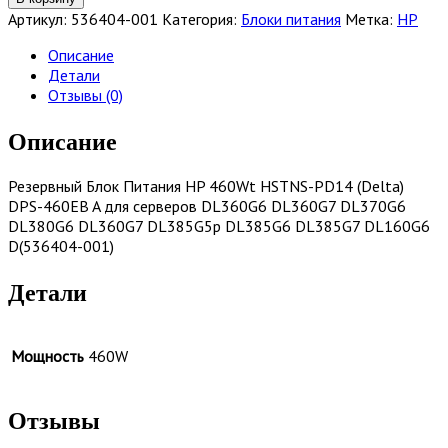
Блок
Артикул:
536404-001
Категория:
Блоки питания
Метка:
HP
питания
HP
Описание
536404-
Детали
001
Отзывы (0)
Описание
Резервный Блок Питания HP 460Wt HSTNS-PD14 (Delta)
DPS-460EB A для серверов DL360G6 DL360G7 DL370G6
DL380G6 DL360G7 DL385G5p DL385G6 DL385G7 DL160G6
D(536404-001)
Детали
Мощность
460W
Отзывы