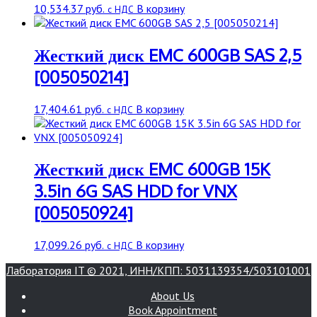
10,534.37
руб.
В корзину
с НДС
Жесткий диск EMC 600GB SAS 2,5
[005050214]
17,404.61
руб.
В корзину
с НДС
Жесткий диск EMC 600GB 15K
3.5in 6G SAS HDD for VNX
[005050924]
17,099.26
руб.
В корзину
с НДС
Лаборатория IT © 2021, ИНН/КПП: 5031139354/503101001
About Us
Book Appointment