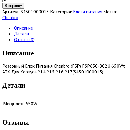
товара
В корзину
Блок
Артикул:
S4501000013
Категория:
Блоки питания
Метка:
питания
Chenbro
Chenbro
S4501000013
Описание
Детали
Отзывы (0)
Описание
Резервный Блок Питания Chenbro (FSP) FSP650-802U 650Wt
ATX Для Корпуса 214 215 216 217(S4501000013)
Детали
Мощность
650W
Отзывы