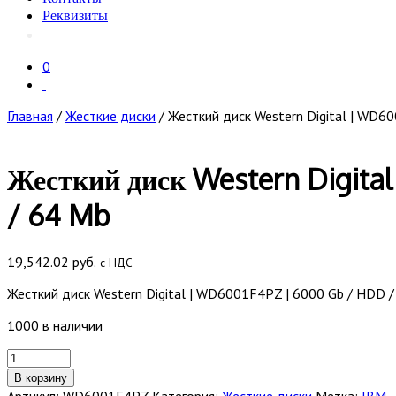
Реквизиты
0
Главная
/
Жесткие диски
/ Жесткий диск Western Digital | WD60
Жесткий диск Western Digital
/ 64 Mb
19,542.02
руб.
с НДС
Жесткий диск Western Digital | WD6001F4PZ | 6000 Gb / HDD / S
1000 в наличии
Количество
товара
В корзину
Жесткий
Артикул:
WD6001F4PZ
Категория:
Жесткие диски
Метка:
IBM