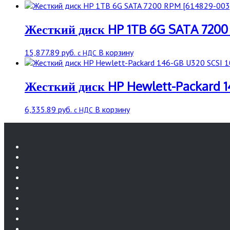
Жесткий диск HP 1TB 6G SATA 7200
15,877.89
руб.
В корзину
с НДС
Жесткий диск HP Hewlett-Packard 1
6,335.89
руб.
В корзину
с НДС