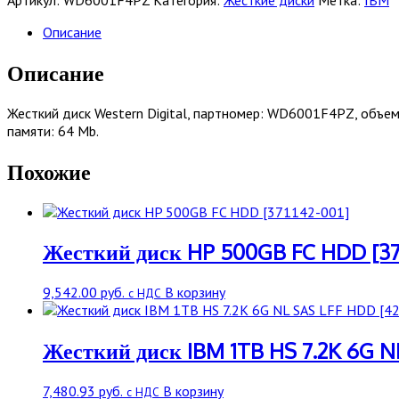
диск
Western
Описание
Digital
|
Описание
WD6001F4PZ
|
Жесткий диск Western Digital, партномер: WD6001F4PZ, объем 
6000
памяти: 64 Mb.
Gb
/
Похожие
HDD
/
SATAIII
/
3.5"
Жесткий диск HP 500GB FC HDD [371
/
5760
9,542.00
руб.
В корзину
с НДС
rpm
/
64
Жесткий диск IBM 1TB HS 7.2K 6G N
Mb
7,480.93
руб.
В корзину
с НДС