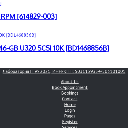
 RPM [614829-003]
46-GB U320 SCSI 10K [BD1468856B]
Лаборатория IT © 2021, ИНН/КПП: 5031139354/503101001
About Us
Book Appointment
Bookings
Contact
Home
Login
Pages
Register
Services