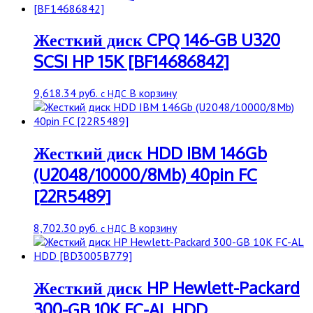
/
5400
rpm
Жесткий диск CPQ 146-GB U320
/
SCSI HP 15K [BF14686842]
8
Mb
9,618.34
руб.
В корзину
с НДС
Жесткий диск HDD IBM 146Gb
(U2048/10000/8Mb) 40pin FC
[22R5489]
8,702.30
руб.
В корзину
с НДС
Жесткий диск HP Hewlett-Packard
300-GB 10K FC-AL HDD