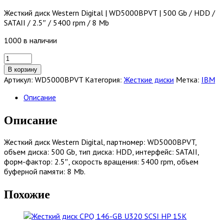
Жесткий диск Western Digital | WD5000BPVT | 500 Gb / HDD /
SATAII / 2.5″ / 5400 rpm / 8 Mb
1000 в наличии
Количество
товара
В корзину
Жесткий
Артикул:
WD5000BPVT
Категория:
Жесткие диски
Метка:
IBM
диск
Western
Описание
Digital
|
Описание
WD5000BPVT
|
Жесткий диск Western Digital, партномер: WD5000BPVT,
500
объем диска: 500 Gb, тип диска: HDD, интерфейс: SATAII,
Gb
форм-фактор: 2.5″, скорость вращения: 5400 rpm, объем
/
буферной памяти: 8 Mb.
HDD
/
Похожие
SATAII
/
2.5"