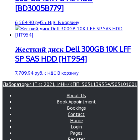
[BD3005B779]
6,564.90
руб.
В корзину
с НДС
Жесткий диск Dell 300GB 10K LFF
SP SAS HDD [HT954]
7,709.94
руб.
В корзину
с НДС
Лаборатория IT © 2021, ИНН/КПП: 5031139354/503101001
About Us
Book Appointment
Bookings
Contact
Home
Login
Pages
Register