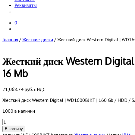
Реквизиты
0
Главная
/
Жесткие диски
/ Жесткий диск Western Digital | WD16
Жесткий диск Western Digital
16 Mb
21,068.74
руб.
с НДС
Жесткий диск Western Digital | WD1600BJKT | 160 Gb / HDD / SA
1000 в наличии
Количество
товара
В корзину
Жесткий
Артикул:
WD1600BJKT
Категория:
Жесткие диски
Метка:
IBM