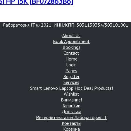
I HP 15K [BF072863B6]
Лаборатория IT © 2021, ИНН/КПП: 5031139354/503101001
About Us
Book Appointment
Bookings
Contact
Home
Login
Pages
Register
Services
Smart Lenovo Laptop Hot Deal Products!
Wishlist
Внимание!
Гарантии
Доставка
Интернет-магазин Лаборатория IT
Контакты
Корзина