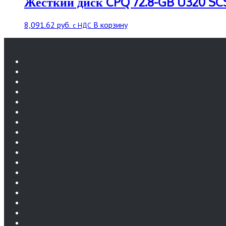
Жесткий диск CPQ 72.8-GB U320 SCS
8,091.62
руб.
В корзину
с НДС