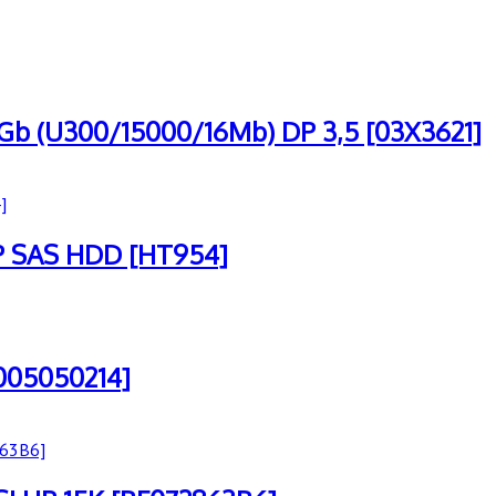
b (U300/15000/16Mb) DP 3,5 [03X3621]
P SAS HDD [HT954]
005050214]