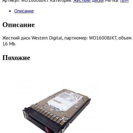
диск
Western
Описание
Digital
|
Описание
WD1600BJKT
|
Жесткий диск Western Digital, партномер: WD1600BJKT, объем 
160
16 Mb.
Gb
/
Похожие
HDD
/
SATAII
/
2.5"
/
7200
rpm
/
16
Mb