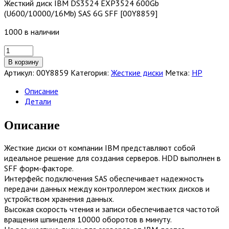
Жесткий диск IBM DS3524 EXP3524 600Gb
(U600/10000/16Mb) SAS 6G SFF [00Y8859]
1000 в наличии
Количество
товара
В корзину
Жесткий
Артикул:
00Y8859
Категория:
Жесткие диски
Метка:
HP
диск
IBM
Описание
DS3524
Детали
EXP3524
600Gb
Описание
(U600/10000/16Mb)
SAS
Жесткие диски от компании IBM представляют собой
6G
идеальное решение для создания серверов. HDD выполнен в
SFF
SFF форм-факторе.
[00Y8859]
Интерфейс подключения SAS обеспечивает надежность
передачи данных между контроллером жестких дисков и
устройством хранения данных.
Высокая скорость чтения и записи обеспечивается частотой
вращения шпинделя 10000 оборотов в минуту.