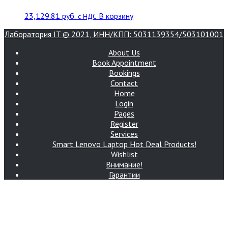
23,129.81
руб.
В корзину
с НДС
Лаборатория IT © 2021, ИНН/КПП: 5031139354/503101001
About Us
Book Appointment
Bookings
Contact
Home
Login
Pages
Register
Services
Smart Lenovo Laptop Hot Deal Products!
Wishlist
Внимание!
Гарантии
Доставка
Интернет-магазин Лаборатория IT
Контакты
Корзина
Магазин