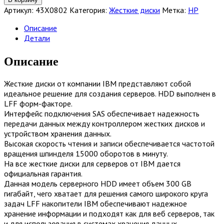
Жесткий
Артикул:
43X0802
Категория:
Жесткие диски
Метка:
HP
диск
IBM
Описание
300GB
Детали
15K
SAS
Описание
3.5
LFF
Жесткие диски от компании IBM представляют собой
HDD
идеальное решение для создания серверов. HDD выполнен в
[43X0802]
LFF форм-факторе.
Интерфейс подключения SAS обеспечивает надежность
передачи данных между контроллером жестких дисков и
устройством хранения данных.
Высокая скорость чтения и записи обеспечивается частотой
вращения шпинделя 15000 оборотов в минуту.
На все жесткие диски для серверов от IBM дается
официальная гарантия.
Данная модель серверного HDD имеет объем 300 GB
гигабайт, чего хватает для решения самого широкого круга
задач LFF накопители IBM обеспечивают надежное
хранение информации и подходят как для веб серверов, так
и для использования в системах хранения данных.