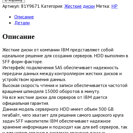
Жесткий
Артикул:
81Y9671
Категория:
Жесткие диски
Метка:
HP
диск
IBM
Описание
300
Детали
GB
15K
Описание
2.5
SAS
Жесткие диски от компании IBM представляют собой
HDD
идеальное решение для создания серверов. HDD выполнен в
[81Y9671]
SFF форм-факторе.
Интерфейс подключения SAS обеспечивает надежность
передачи данных между контроллером жестких дисков и
устройством хранения данных.
Высокая скорость чтения и записи обеспечивается частотой
вращения шпинделя 15000 оборотов в минуту.
На все жесткие диски для серверов от IBM дается
официальная гарантия.
Данная модель серверного HDD имеет объем 300 GB
гигабайт, чего хватает для решения самого широкого круга
задач SFF накопители IBM обеспечивают надежное
хранение информации и подходят как для веб серверов, так
и для использования в системах хранения данных.