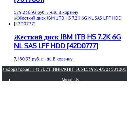
179,236.92
руб.
В корзину
с НДС
Жесткий диск IBM 1TB HS 7.2K 6G
NL SAS LFF HDD [42D0777]
7,480.93
руб.
В корзину
с НДС
Лаборатория IT © 2021, ИНН/КПП: 5031139354/503101001
About Us
Book Appointment
Bookings
Contact
Home
Login
Pages
Register
Services