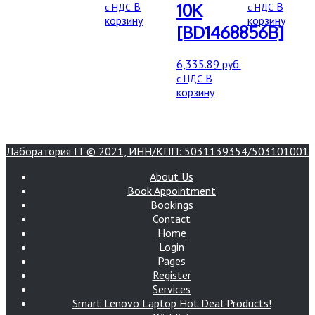
В
В
10K
с НДС
с НДС
корзину
корзину
[BD1468856B]
6,335.89
руб.
В
с НДС
корзину
Лаборатория IT © 2021, ИНН/КПП: 5031139354/503101001
About Us
Book Appointment
Bookings
Contact
Home
Login
Pages
Register
Services
Smart Lenovo Laptop Hot Deal Products!