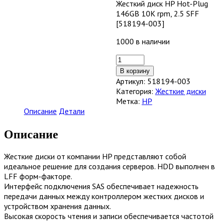
Жесткий диск HP Hot-Plug
146GB 10K rpm, 2.5 SFF
[518194-003]
1000 в наличии
Количество
товара
В корзину
Жесткий
Артикул:
518194-003
диск
Категория:
Жесткие диски
HP
Метка:
HP
Hot-
Описание
Детали
Plug
146GB
Описание
10K
rpm,
Жесткие диски от компании HP представляют собой
2.5
идеальное решение для создания серверов. HDD выполнен в
SFF
LFF форм-факторе.
[518194-
Интерфейс подключения SAS обеспечивает надежность
003]
передачи данных между контроллером жестких дисков и
устройством хранения данных.
Высокая скорость чтения и записи обеспечивается частотой