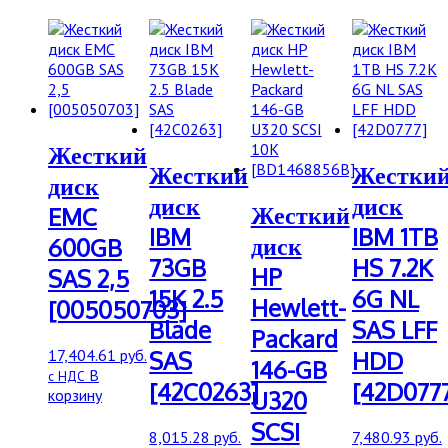
Жесткий
Жесткий
Жестки
диск
диск
диск
Жесткий
EMC
IBM
IBM 1TB
диск
600GB
73GB
HS 7.2K
HP
SAS 2,5
15K 2.5
6G NL
Hewlett-
[005050703]
Blade
SAS LFF
Packard
17,404.61
руб.
SAS
HDD
146-GB
В
с НДС
[42C0263]
[42D077
корзину
U320
SCSI
8,015.28
руб.
7,480.93
руб.