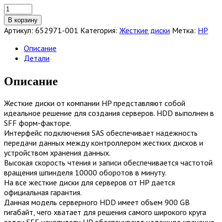
Количество
товара
В корзину
Жесткий
Артикул:
652971-001
Категория:
Жесткие диски
Метка:
HP
диск
HP
Описание
900GB
Детали
SAS-
6Gb/s
Описание
10k
2.5
Жесткие диски от компании HP представляют собой
[652971-
идеальное решение для создания серверов. HDD выполнен в
001]
SFF форм-факторе.
Интерфейс подключения SAS обеспечивает надежность
передачи данных между контроллером жестких дисков и
устройством хранения данных.
Высокая скорость чтения и записи обеспечивается частотой
вращения шпинделя 10000 оборотов в минуту.
На все жесткие диски для серверов от HP дается
официальная гарантия.
Данная модель серверного HDD имеет объем 900 GB
гигабайт, чего хватает для решения самого широкого круга
задач SFF накопители HP обеспечивают надежное хранение