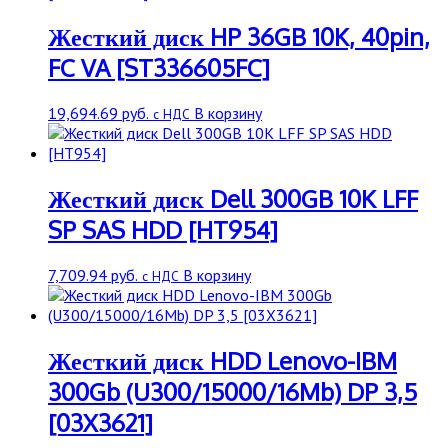
/
10000
Жесткий диск HP 36GB 10K, 40pin,
rpm
FC VA [ST336605FC]
/
8
Mb
19,694.69
руб.
В корзину
с НДС
Жесткий диск Dell 300GB 10K LFF
SP SAS HDD [HT954]
7,709.94
руб.
В корзину
с НДС
Жесткий диск HDD Lenovo-IBM
300Gb (U300/15000/16Mb) DP 3,5
[03X3621]