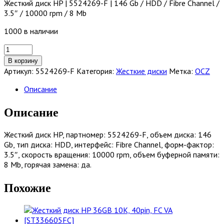
Жесткий диск HP | 5524269-F | 146 Gb / HDD / Fibre Channel /
3.5″ / 10000 rpm / 8 Mb
1000 в наличии
Количество
товара
В корзину
Жесткий
Артикул:
5524269-F
Категория:
Жесткие диски
Метка:
OCZ
диск
HP
Описание
|
5524269-
Описание
F
|
Жесткий диск HP, партномер: 5524269-F, объем диска: 146
146
Gb, тип диска: HDD, интерфейс: Fibre Channel, форм-фактор:
Gb
3.5″, скорость вращения: 10000 rpm, объем буферной памяти:
/
8 Mb, горячая замена: да.
HDD
/
Похожие
Fibre
Channel
/
3.5"