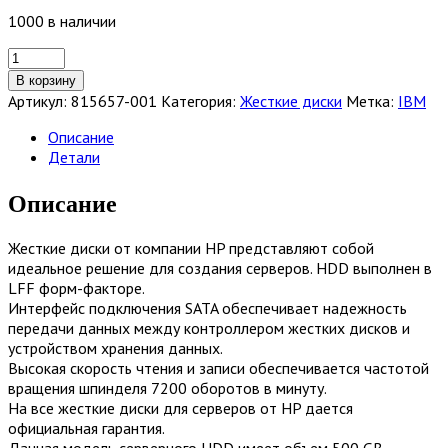
1000 в наличии
Количество
товара
В корзину
Жесткий
Артикул:
815657-001
Категория:
Жесткие диски
Метка:
IBM
диск
HP
Описание
500GB
Детали
6G
SATA
Описание
7.2K
rpm
Жесткие диски от компании HP представляют собой
LFF
идеальное решение для создания серверов. HDD выполнен в
(3.5in)
LFF форм-факторе.
HDD
Интерфейс подключения SATA обеспечивает надежность
[815657-
передачи данных между контроллером жестких дисков и
001]
устройством хранения данных.
Высокая скорость чтения и записи обеспечивается частотой
вращения шпинделя 7200 оборотов в минуту.
На все жесткие диски для серверов от HP дается
официальная гарантия.
Данная модель серверного HDD имеет объем 500 GB