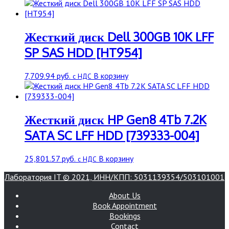
Жесткий диск Dell 300GB 10K LFF
SP SAS HDD [HT954]
7,709.94
руб.
В корзину
с НДС
Жесткий диск HP Gen8 4Tb 7.2K
SATA SC LFF HDD [739333-004]
25,801.57
руб.
В корзину
с НДС
Лаборатория IT © 2021, ИНН/КПП: 5031139354/503101001
About Us
Book Appointment
Bookings
Contact