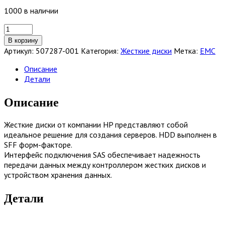
1000 в наличии
Количество
товара
В корзину
Жесткий
Артикул:
507287-001
Категория:
Жесткие диски
Метка:
EMC
диск
HP
Описание
300GB
Детали
10000RPM
Serial
Описание
Attached
SCSI
Жесткие диски от компании HP представляют собой
(SAS-
идеальное решение для создания серверов. HDD выполнен в
2)
SFF форм-факторе.
[507287-
Интерфейс подключения SAS обеспечивает надежность
001]
передачи данных между контроллером жестких дисков и
устройством хранения данных.
Детали