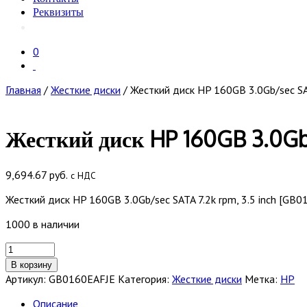
Реквизиты
0
Главная
/
Жесткие диски
/ Жесткий диск HP 160GB 3.0Gb/sec SAT
Жесткий диск HP 160GB 3.0Gb/
9,694.67
руб.
с НДС
Жесткий диск HP 160GB 3.0Gb/sec SATA 7.2k rpm, 3.5 inch [GB0
1000 в наличии
Количество
товара
В корзину
Жесткий
Артикул:
GB0160EAFJE
Категория:
Жесткие диски
Метка:
HP
диск
HP
Описание