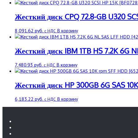
Жесткий диск CPQ 72.8-GB U320 SCS
8,091.62
руб.
В корзину
с НДС
Жесткий диск IBM 1TB HS 7.2K 6G N
7,480.93
руб.
В корзину
с НДС
Жесткий диск HP 300GB 6G SAS 10K
6,183.22
руб.
В корзину
с НДС