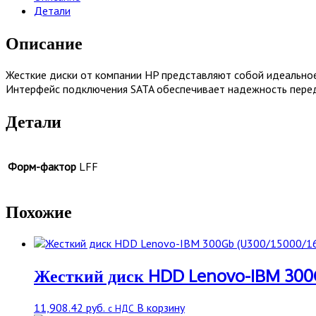
160GB
Детали
3.0Gb/sec
SATA
Описание
7.2k
rpm,
Жесткие диски от компании HP представляют собой идеально
3.5
Интерфейс подключения SATA обеспечивает надежность перед
inch
[GB0160EAFJE]
Детали
Форм-фактор
LFF
Похожие
Жесткий диск HDD Lenovo-IBM 300G
11,908.42
руб.
В корзину
с НДС