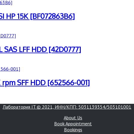
I HP 15K [BF072863B6]
L SAS LFF HDD [42D0777]
 rpm SFF HDD [652566-001]
Лаборатория IT © 2021, ИНН/КПП: 5031139354/503101001
About Us
Book Appointment
Bookings