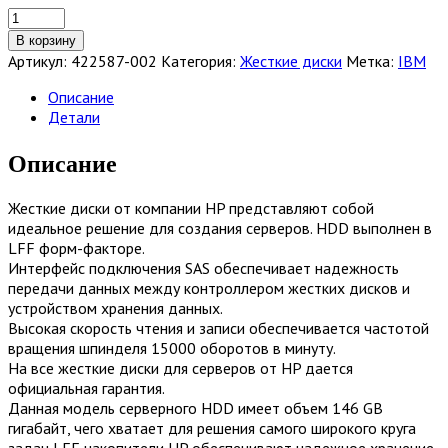
Количество
товара
В корзину
Жесткий
Артикул:
422587-002
Категория:
Жесткие диски
Метка:
IBM
диск
HP
Описание
146GB
Детали
3G
SAS
Описание
15K
DP
Жесткие диски от компании HP представляют собой
HDD
идеальное решение для создания серверов. HDD выполнен в
[422587-
LFF форм-факторе.
002]
Интерфейс подключения SAS обеспечивает надежность
передачи данных между контроллером жестких дисков и
устройством хранения данных.
Высокая скорость чтения и записи обеспечивается частотой
вращения шпинделя 15000 оборотов в минуту.
На все жесткие диски для серверов от HP дается
официальная гарантия.
Данная модель серверного HDD имеет объем 146 GB
гигабайт, чего хватает для решения самого широкого круга
задач LFF накопители HP обеспечивают надежное хранение