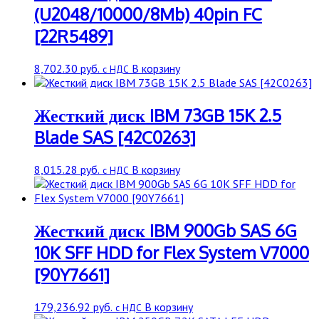
(U2048/10000/8Mb) 40pin FC
[22R5489]
8,702.30
руб.
В корзину
с НДС
Жесткий диск IBM 73GB 15K 2.5
Blade SAS [42C0263]
8,015.28
руб.
В корзину
с НДС
Жесткий диск IBM 900Gb SAS 6G
10K SFF HDD for Flex System V7000
[90Y7661]
179,236.92
руб.
В корзину
с НДС