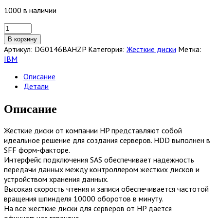
1000 в наличии
Количество
товара
В корзину
Жесткий
Артикул:
DG0146BAHZP
Категория:
Жесткие диски
Метка:
диск
IBM
HP
146-
Описание
GB
Детали
3G
10K
Описание
2.5
DP
Жесткие диски от компании HP представляют собой
SAS
идеальное решение для создания серверов. HDD выполнен в
HDD
SFF форм-факторе.
[DG0146BAHZP]
Интерфейс подключения SAS обеспечивает надежность
передачи данных между контроллером жестких дисков и
устройством хранения данных.
Высокая скорость чтения и записи обеспечивается частотой
вращения шпинделя 10000 оборотов в минуту.
На все жесткие диски для серверов от HP дается
официальная гарантия.