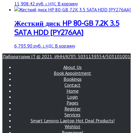
11,908.42
руб.
В корзину
с НДС
Жесткий диск HP 80-GB 7.2K 3.5
SATA HDD [PY276AA]
6,793.90
руб.
В корзину
с НДС
Лаборатория IT © 2021, ИНН/КПП: 5031139354/503101001
About Us
Book Appointment
Bookings
Contact
Home
Login
Pages
Register
Services
Smart Lenovo Laptop Hot Deal Products!
Wishlist
Внимание!