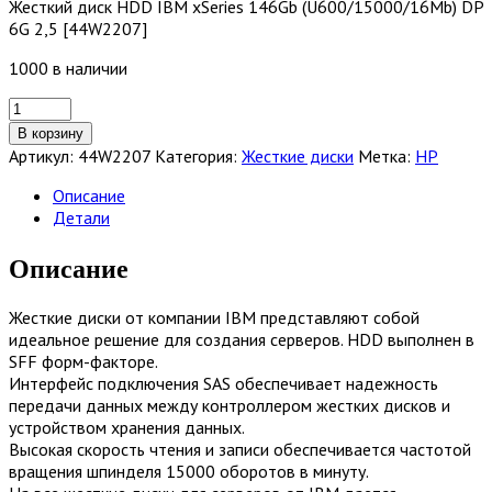
Жесткий диск HDD IBM xSeries 146Gb (U600/15000/16Mb) DP
6G 2,5 [44W2207]
1000 в наличии
Количество
товара
В корзину
Жесткий
Артикул:
44W2207
Категория:
Жесткие диски
Метка:
HP
диск
HDD
Описание
IBM
Детали
xSeries
146Gb
Описание
(U600/15000/16Mb)
DP
Жесткие диски от компании IBM представляют собой
6G
идеальное решение для создания серверов. HDD выполнен в
2,5
SFF форм-факторе.
[44W2207]
Интерфейс подключения SAS обеспечивает надежность
передачи данных между контроллером жестких дисков и
устройством хранения данных.
Высокая скорость чтения и записи обеспечивается частотой
вращения шпинделя 15000 оборотов в минуту.