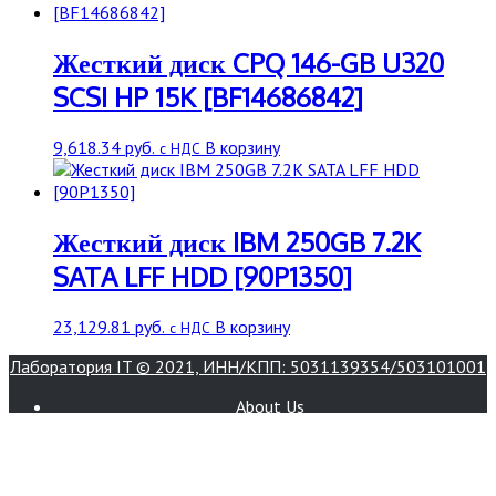
Жесткий диск CPQ 146-GB U320
SCSI HP 15K [BF14686842]
9,618.34
руб.
В корзину
с НДС
Жесткий диск IBM 250GB 7.2K
SATA LFF HDD [90P1350]
23,129.81
руб.
В корзину
с НДС
Лаборатория IT © 2021, ИНН/КПП: 5031139354/503101001
About Us
Book Appointment
Bookings
Contact
Home