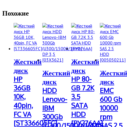
Похожие
Жесткий
Жесткий
диск
диск
Жесткий
Жестки
HP
HP 80-
диск
диск
36GB
GB 7.2K
HDD
EMC
10K,
3.5
Lenovo-
600 Gb
40pin,
SATA
IBM
10000
FC VA
HDD
300Gb
rpm
[ST336605FC]
[PY276AA]
(U300/15000/16Mb)
SAS 2.5