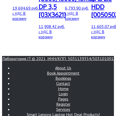
DP 3,5
HDD
19,694.69
руб.
6,793.90
руб.
В
В
[03X3621]
[0050502
с НДС
с НДС
корзину
корзину
11,908.42
руб.
11,603.07
руб
В
В
с НДС
с НДС
корзину
корзину
Лаборатория IT © 2021, ИНН/КПП: 5031139354/503101001
About Us
Book Appointment
Bookings
Contact
Home
Login
Pages
Register
Services
Smart Lenovo Laptop Hot Deal Products!