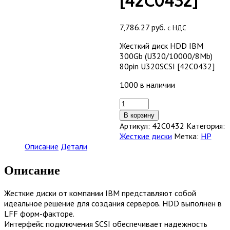
[42C0432]
7,786.27
руб.
с НДС
Жесткий диск HDD IBM
300Gb (U320/10000/8Mb)
80pin U320SCSI [42C0432]
1000 в наличии
Количество
товара
В корзину
Жесткий
Артикул:
42C0432
Категория:
диск
Жесткие диски
Метка:
HP
HDD
Описание
Детали
IBM
300Gb
Описание
(U320/10000/8Mb)
80pin
Жесткие диски от компании IBM представляют собой
U320SCSI
идеальное решение для создания серверов. HDD выполнен в
[42C0432]
LFF форм-факторе.
Интерфейс подключения SCSI обеспечивает надежность