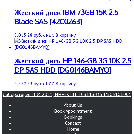
Жесткий диск IBM 73GB 15K 2.5
Blade SAS [42C0263]
8,015.28
руб.
В корзину
с НДС
Жесткий диск HP 146-GB 3G 10K 2.5
DP SAS HDD [DG0146BAMYQ]
5,572.53
руб.
В корзину
с НДС
Лаборатория IT © 2021, ИНН/КПП: 5031139354/503101001
About Us
Book Appointment
Bookings
Contact
Home