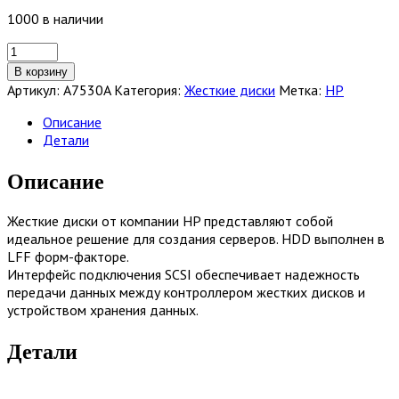
1000 в наличии
Количество
товара
В корзину
Жесткий
Артикул:
A7530A
Категория:
Жесткие диски
Метка:
HP
диск
HDD
Описание
HP
Детали
146Gb
(U320/10000/8Mb)
Описание
80pin
U320SCSI
Жесткие диски от компании HP представляют собой
[A7530A]
идеальное решение для создания серверов. HDD выполнен в
LFF форм-факторе.
Интерфейс подключения SCSI обеспечивает надежность
передачи данных между контроллером жестких дисков и
устройством хранения данных.
Детали