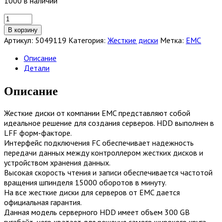
1000 в наличии
Количество
товара
В корзину
Жесткий
Артикул:
5049119
Категория:
Жесткие диски
Метка:
EMC
диск
EMC
Описание
300GB
Детали
15K
4G
Описание
FC
LFF
Жесткие диски от компании EMC представляют собой
HDD
идеальное решение для создания серверов. HDD выполнен в
[005049119]
LFF форм-факторе.
Интерфейс подключения FC обеспечивает надежность
передачи данных между контроллером жестких дисков и
устройством хранения данных.
Высокая скорость чтения и записи обеспечивается частотой
вращения шпинделя 15000 оборотов в минуту.
На все жесткие диски для серверов от EMC дается
официальная гарантия.
Данная модель серверного HDD имеет объем 300 GB
гигабайт, чего хватает для решения самого широкого круга