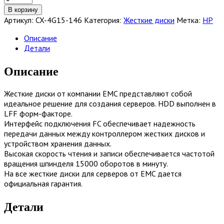
товара
В корзину
Жесткий
Артикул:
CX-4G15-146
Категория:
Жесткие диски
Метка:
HP
диск
EMC
Описание
146GB
Детали
15K
4G
Описание
FC
LFF
Жесткие диски от компании EMC представляют собой
HDD
идеальное решение для создания серверов. HDD выполнен в
[CX-
LFF форм-факторе.
4G15-
Интерфейс подключения FC обеспечивает надежность
146]
передачи данных между контроллером жестких дисков и
устройством хранения данных.
Высокая скорость чтения и записи обеспечивается частотой
вращения шпинделя 15000 оборотов в минуту.
На все жесткие диски для серверов от EMC дается
официальная гарантия.
Детали