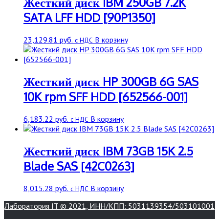
Жесткий диск IBM 250GB 7.2K
SATA LFF HDD [90P1350]
23,129.81
руб.
В корзину
с НДС
Жесткий диск HP 300GB 6G SAS
10K rpm SFF HDD [652566-001]
6,183.22
руб.
В корзину
с НДС
Жесткий диск IBM 73GB 15K 2.5
Blade SAS [42C0263]
8,015.28
руб.
В корзину
с НДС
Лаборатория IT © 2021, ИНН/КПП: 5031139354/503101001