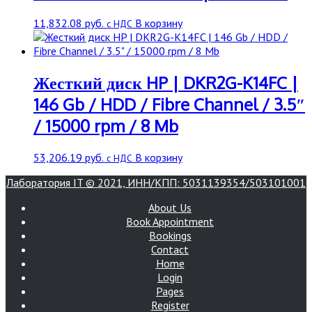
11,832.08
руб.
В корзину
с НДС
Жесткий диск HP | DKR2G-K14FC |
146 Gb / HDD / Fibre Channel / 3.5″
/ 15000 rpm / 8 Mb
53,206.19
руб.
В корзину
с НДС
Лаборатория IT © 2021, ИНН/КПП: 5031139354/503101001
About Us
Book Appointment
Bookings
Contact
Home
Login
Pages
Register