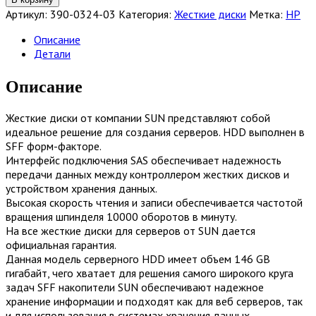
Жесткий
Артикул:
390-0324-03
Категория:
Жесткие диски
Метка:
HP
диск
SUN
Описание
146GB
Детали
10K
SAS
Описание
2.5
3G
Жесткие диски от компании SUN представляют собой
[390-
идеальное решение для создания серверов. HDD выполнен в
0324-
SFF форм-факторе.
03]
Интерфейс подключения SAS обеспечивает надежность
передачи данных между контроллером жестких дисков и
устройством хранения данных.
Высокая скорость чтения и записи обеспечивается частотой
вращения шпинделя 10000 оборотов в минуту.
На все жесткие диски для серверов от SUN дается
официальная гарантия.
Данная модель серверного HDD имеет объем 146 GB
гигабайт, чего хватает для решения самого широкого круга
задач SFF накопители SUN обеспечивают надежное
хранение информации и подходят как для веб серверов, так
и для использования в системах хранения данных.