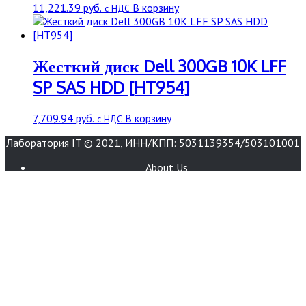
11,221.39
руб.
В корзину
с НДС
Жесткий диск Dell 300GB 10K LFF
SP SAS HDD [HT954]
7,709.94
руб.
В корзину
с НДС
Лаборатория IT © 2021, ИНН/КПП: 5031139354/503101001
About Us
Book Appointment
Bookings
Contact
Home
Login
Pages
Register
Services
Smart Lenovo Laptop Hot Deal Products!
Wishlist