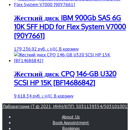
Жесткий диск IBM 900Gb SAS 6G
10K SFF HDD for Flex System V7000
[90Y7661]
179,236.92
руб.
В корзину
с НДС
Жесткий диск CPQ 146-GB U320
SCSI HP 15K [BF14686842]
9,618.34
руб.
В корзину
с НДС
Лаборатория IT © 2021, ИНН/КПП: 5031139354/503101001
About Us
Book Appointment
Bookings