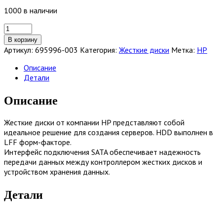
1000 в наличии
Количество
товара
В корзину
Жесткий
Артикул:
695996-003
Категория:
Жесткие диски
Метка:
HP
диск
HP
Описание
Gen8
Детали
4Tb
7.2K
Описание
SATA
SC
Жесткие диски от компании HP представляют собой
LFF
идеальное решение для создания серверов. HDD выполнен в
HDD
LFF форм-факторе.
[695996-
Интерфейс подключения SATA обеспечивает надежность
003]
передачи данных между контроллером жестких дисков и
устройством хранения данных.
Детали