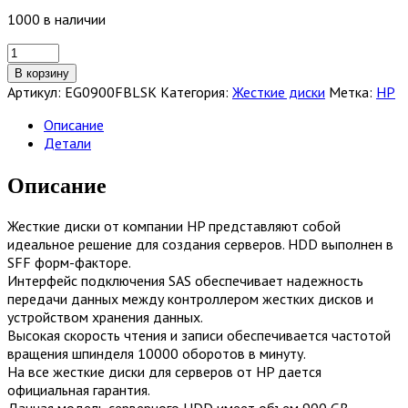
1000 в наличии
Количество
товара
В корзину
Жесткий
Артикул:
EG0900FBLSK
Категория:
Жесткие диски
Метка:
HP
диск
HP
Описание
900-
Детали
GB
6G
Описание
10K
2.5
Жесткие диски от компании HP представляют собой
DP
идеальное решение для создания серверов. HDD выполнен в
SAS
SFF форм-факторе.
HDD
Интерфейс подключения SAS обеспечивает надежность
[EG0900FBLSK]
передачи данных между контроллером жестких дисков и
устройством хранения данных.
Высокая скорость чтения и записи обеспечивается частотой
вращения шпинделя 10000 оборотов в минуту.
На все жесткие диски для серверов от HP дается
официальная гарантия.
Данная модель серверного HDD имеет объем 900 GB