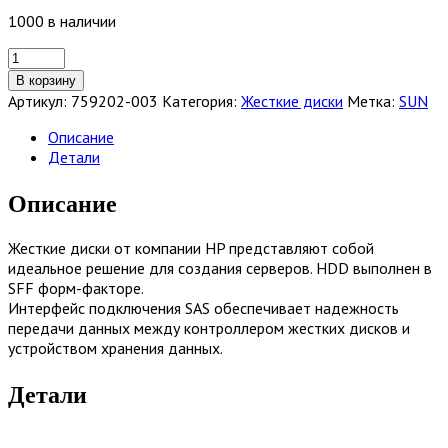
1000 в наличии
Количество
товара
В корзину
Жесткий
Артикул:
759202-003
Категория:
Жесткие диски
Метка:
SUN
диск
HP
Описание
600GB
Детали
SAS
15K
Описание
SFF
12G
Жесткие диски от компании HP представляют собой
SC
идеальное решение для создания серверов. HDD выполнен в
HDD
SFF форм-факторе.
[759202-
Интерфейс подключения SAS обеспечивает надежность
003]
передачи данных между контроллером жестких дисков и
устройством хранения данных.
Детали