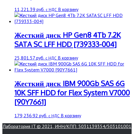
11,221.39
руб.
В корзину
с НДС
Жесткий диск HP Gen8 4Tb 7.2K
SATA SC LFF HDD [739333-004]
25,801.57
руб.
В корзину
с НДС
Жесткий диск IBM 900Gb SAS 6G
10K SFF HDD for Flex System V7000
[90Y7661]
179,236.92
руб.
В корзину
с НДС
Лаборатория IT © 2021, ИНН/КПП: 5031139354/503101001