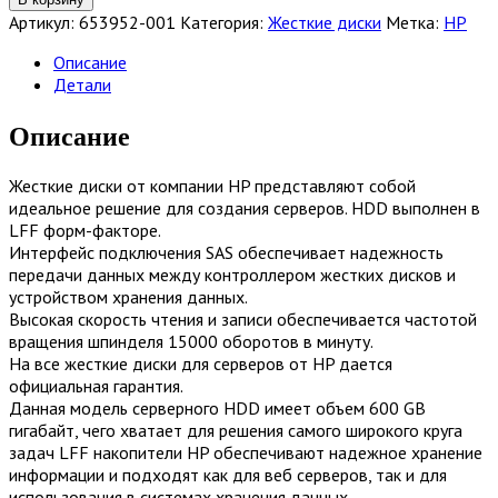
Жесткий
Артикул:
653952-001
Категория:
Жесткие диски
Метка:
HP
диск
HP
Описание
600GB
Детали
15K
3.5
Описание
SAS
SC
Жесткие диски от компании HP представляют собой
HDD
идеальное решение для создания серверов. HDD выполнен в
[653952-
LFF форм-факторе.
001]
Интерфейс подключения SAS обеспечивает надежность
передачи данных между контроллером жестких дисков и
устройством хранения данных.
Высокая скорость чтения и записи обеспечивается частотой
вращения шпинделя 15000 оборотов в минуту.
На все жесткие диски для серверов от HP дается
официальная гарантия.
Данная модель серверного HDD имеет объем 600 GB
гигабайт, чего хватает для решения самого широкого круга
задач LFF накопители HP обеспечивают надежное хранение
информации и подходят как для веб серверов, так и для
использования в системах хранения данных.