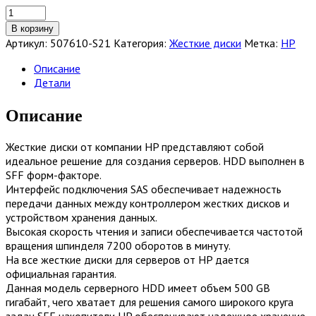
Количество
товара
В корзину
Жесткий
Артикул:
507610-S21
Категория:
Жесткие диски
Метка:
HP
диск
HP
Описание
500GB
Детали
6G
SAS
Описание
7.2K
rpm
Жесткие диски от компании HP представляют собой
SFF
идеальное решение для создания серверов. HDD выполнен в
[507610-
SFF форм-факторе.
S21]
Интерфейс подключения SAS обеспечивает надежность
передачи данных между контроллером жестких дисков и
устройством хранения данных.
Высокая скорость чтения и записи обеспечивается частотой
вращения шпинделя 7200 оборотов в минуту.
На все жесткие диски для серверов от HP дается
официальная гарантия.
Данная модель серверного HDD имеет объем 500 GB
гигабайт, чего хватает для решения самого широкого круга
задач SFF накопители HP обеспечивают надежное хранение