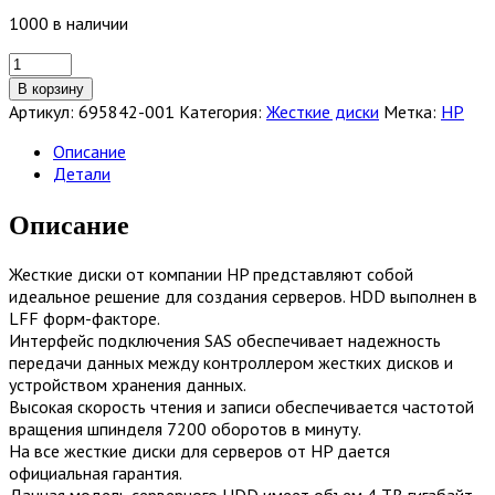
1000 в наличии
Количество
товара
В корзину
Жесткий
Артикул:
695842-001
Категория:
Жесткие диски
Метка:
HP
диск
HP
Описание
4Tb
Детали
7.2K
SAS
Описание
SC
LFF
Жесткие диски от компании HP представляют собой
Gen8
идеальное решение для создания серверов. HDD выполнен в
HDD
LFF форм-факторе.
[695842-
Интерфейс подключения SAS обеспечивает надежность
001]
передачи данных между контроллером жестких дисков и
устройством хранения данных.
Высокая скорость чтения и записи обеспечивается частотой
вращения шпинделя 7200 оборотов в минуту.
На все жесткие диски для серверов от HP дается
официальная гарантия.
Данная модель серверного HDD имеет объем 4 TB гигабайт,