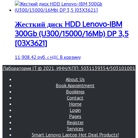
Жесткий диск HDD Lenovo-IBM
300Gb (U300/15000/16Mb) DP 3,5
[03X3621]
11,908.42
руб.
В корзину
с НДС
Лаборатория IT © 2021, ИНН/КПП: 5031139354/503101001
About Us
Book Appointment
Bookings
Contact
Home
Login
Pages
Register
Services
Smart Lenovo Laptop Hot Deal Products!