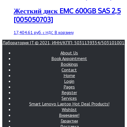
Жесткий диск EMC 600GB SAS 2,5
[005050703]
17,404.61
руб.
В корзину
с НДС
Лаборатория IT © 2021, ИНН/КПП: 5031139354/503101001
About Us
Book Appointment
Bookings
Contact
Home
Login
Pages
Register
Services
Smart Lenovo Laptop Hot Deal Products!
Wishlist
Внимание!
Гарантии
Доставка