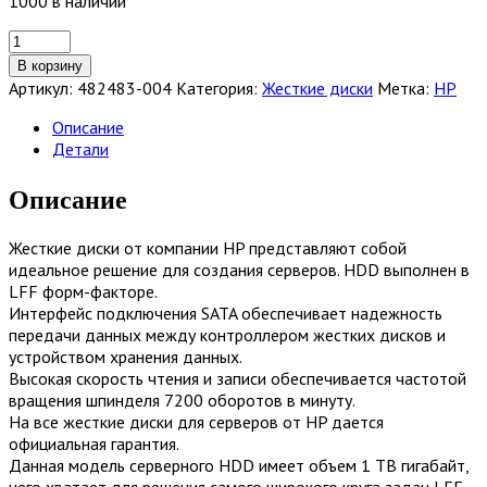
1000 в наличии
Количество
товара
В корзину
Жесткий
Артикул:
482483-004
Категория:
Жесткие диски
Метка:
HP
диск
HP
Описание
1TB
Детали
3.0Gb/sec
SATA
Описание
7.2k
rpm
Жесткие диски от компании HP представляют собой
[482483-
идеальное решение для создания серверов. HDD выполнен в
004]
LFF форм-факторе.
Интерфейс подключения SATA обеспечивает надежность
передачи данных между контроллером жестких дисков и
устройством хранения данных.
Высокая скорость чтения и записи обеспечивается частотой
вращения шпинделя 7200 оборотов в минуту.
На все жесткие диски для серверов от HP дается
официальная гарантия.
Данная модель серверного HDD имеет объем 1 TB гигабайт,
чего хватает для решения самого широкого круга задач LFF