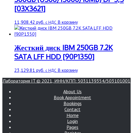
[03X3621]
11,908.42
руб.
В корзину
с НДС
Жесткий диск IBM 250GB 7.2K
SATA LFF HDD [90P1350]
23,129.81
руб.
В корзину
с НДС
Лаборатория IT © 2021, ИНН/КПП: 5031139354/503101001
About Us
Book Appointment
Bookings
Contact
Home
Login
Pages
Register