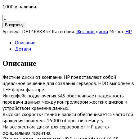
1000 в наличии
Количество
товара
В корзину
Жесткий
Артикул:
DF146A8B57
Категория:
Жесткие диски
Метка:
HP
диск
HP
Описание
146GB
Детали
3G
SAS
Описание
15K
3.5
Жесткие диски от компании HP представляют собой
SP
идеальное решение для создания серверов. HDD выполнен в
HDD
LFF форм-факторе.
[DF146A8B57]
Интерфейс подключения SAS обеспечивает надежность
передачи данных между контроллером жестких дисков и
устройством хранения данных.
Высокая скорость чтения и записи обеспечивается частотой
вращения шпинделя 15000 оборотов в минуту.
На все жесткие диски для серверов от HP дается
официальная гарантия.
Данная модель серверного HDD имеет объем 146 GB