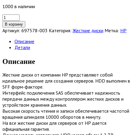
1000 в наличии
Количество
товара
В корзину
Жесткий
Артикул:
697578-003
Категория:
Жесткие диски
Метка:
HP
диск
HP
Описание
1.2TB
Детали
2.5-
inch
Описание
small
form
Жесткие диски от компании HP представляют собой
factor
идеальное решение для создания серверов. HDD выполнен в
[697578-
SFF форм-факторе.
003]
Интерфейс подключения SAS обеспечивает надежность
передачи данных между контроллером жестких дисков и
устройством хранения данных.
Высокая скорость чтения и записи обеспечивается частотой
вращения шпинделя 10000 оборотов в минуту.
На все жесткие диски для серверов от HP дается
официальная гарантия.
Данная модель серверного HDD имеет объем 1.2 TB