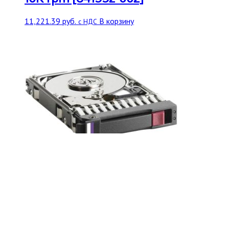
11,221.39
руб.
В корзину
с НДС
Жесткий диск HP 146-GB 3G 10K 2.5
DP SAS HDD [DG0146BAMYQ]