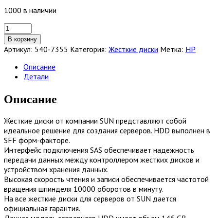
1000 в наличии
Количество
товара
В корзину
Жесткий
Артикул:
540-7355
Категория:
Жесткие диски
Метка:
HP
диск
HDD
Описание
Sun
Детали
146Gb
(U300/10000/16Mb)
Описание
2,5
[540-
Жесткие диски от компании SUN представляют собой
7355]
идеальное решение для создания серверов. HDD выполнен в
SFF форм-факторе.
Интерфейс подключения SAS обеспечивает надежность
передачи данных между контроллером жестких дисков и
устройством хранения данных.
Высокая скорость чтения и записи обеспечивается частотой
вращения шпинделя 10000 оборотов в минуту.
На все жесткие диски для серверов от SUN дается
официальная гарантия.
Данная модель серверного HDD имеет объем 146 GB