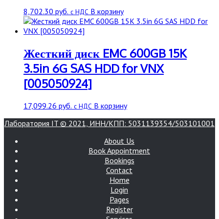
8,702.30
руб.
В корзину
с НДС
Жесткий диск EMC 600GB 15K
3.5in 6G SAS HDD for VNX
[005050924]
17,099.26
руб.
В корзину
с НДС
Лаборатория IT © 2021, ИНН/КПП: 5031139354/503101001
About Us
Book Appointment
Bookings
Contact
Home
Login
Pages
Register
Services