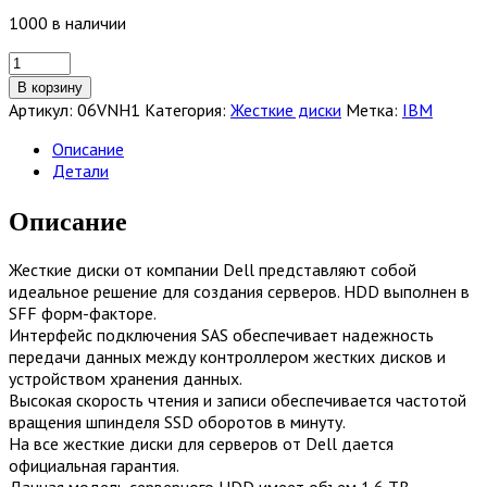
1000 в наличии
Количество
товара
В корзину
Жесткий
Артикул:
06VNH1
Категория:
Жесткие диски
Метка:
IBM
диск
Dell
Описание
1.6-
Детали
TB
12G
Описание
2.5
RI
Жесткие диски от компании Dell представляют собой
SAS
идеальное решение для создания серверов. HDD выполнен в
SSD
SFF форм-факторе.
w/G176J
Интерфейс подключения SAS обеспечивает надежность
[06VNH1]
передачи данных между контроллером жестких дисков и
устройством хранения данных.
Высокая скорость чтения и записи обеспечивается частотой
вращения шпинделя SSD оборотов в минуту.
На все жесткие диски для серверов от Dell дается
официальная гарантия.
Данная модель серверного HDD имеет объем 1.6 TB