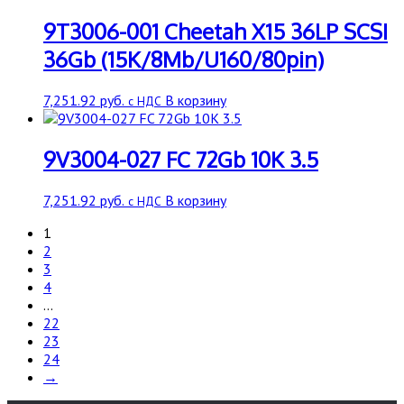
9T3006-001 Cheetah X15 36LP SCSI
36Gb (15K/8Mb/U160/80pin)
7,251.92
руб.
В корзину
с НДС
9V3004-027 FC 72Gb 10K 3.5
7,251.92
руб.
В корзину
с НДС
1
2
3
4
…
22
23
24
→