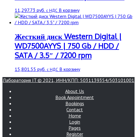
11,297.73
руб.
В корзину
с НДС
Жесткий диск Western Digital |
WD7500AYYS | 750 Gb / HDD /
SATA / 3.5″ / 7200 rpm
15,801.55
руб.
В корзину
с НДС
Лаборатория IT © 2021, ИНН/КПП: 5031139354/503101001
About Us
Book Appointment
Bookings
Contact
Home
Login
Pages
Register